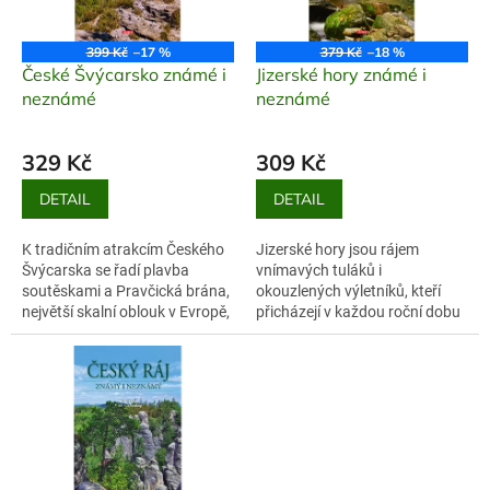
p
r
o
399 Kč
–17 %
379 Kč
–18 %
d
České Švýcarsko známé i
Jizerské hory známé i
u
neznámé
neznámé
k
t
329 Kč
309 Kč
ů
DETAIL
DETAIL
K tradičním atrakcím Českého
Jizerské hory jsou rájem
Švýcarska se řadí plavba
vnímavých tuláků i
soutěskami a Pravčická brána,
okouzlených výletníků, kteří
největší skalní oblouk v Evropě,
přicházejí v každou roční dobu
avšak zdejší kraj – svět
– v čase nastupujícího léta za
divokých skal a hlubokých
rozkvetlými upolíny na Jizerku,
roklin,...
na podzim...