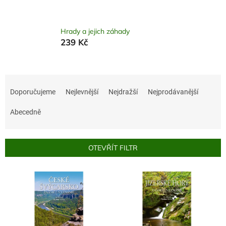
Hrady a jejich záhady
239 Kč
Ř
a
Doporučujeme
Nejlevnější
Nejdražší
Nejprodávanější
z
e
Abecedně
n
í
p
OTEVŘÍT FILTR
r
o
V
d
ý
u
p
k
i
t
s
ů