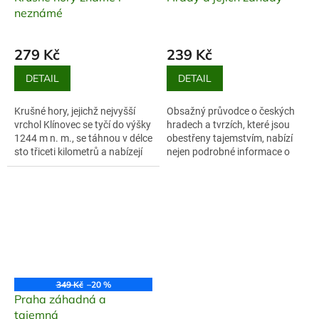
neznámé
279 Kč
239 Kč
DETAIL
DETAIL
Krušné hory, jejichž nejvyšší
Obsažný průvodce o českých
vrchol Klínovec se tyčí do výšky
hradech a tvrzích, které jsou
1244 m n. m., se táhnou v délce
obestřeny tajemstvím, nabízí
sto třiceti kilometrů a nabízejí
nejen podrobné informace o
celou řadu pozoruhodných
dějinách našich nejvýraznějších
tradičních i turisticky...
pamětihodností, ale přibližuje...
349 Kč
–20 %
Praha záhadná a
tajemná