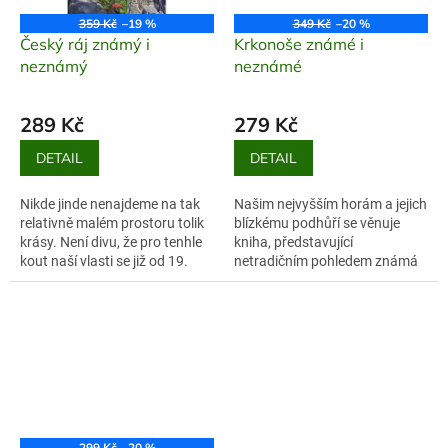
359 Kč
–19 %
349 Kč
–20 %
Český ráj známý i
Krkonoše známé i
neznámý
neznámé
289 Kč
279 Kč
DETAIL
DETAIL
Nikde jinde nenajdeme na tak
Našim nejvyšším horám a jejich
relativně malém prostoru tolik
blízkému podhůří se věnuje
krásy. Není divu, že pro tenhle
kniha, představující
kout naší vlasti se již od 19.
netradičním pohledem známá
století ujal název Český ráj. Je
a objevující „neznámá“ místa.
to svět bizarních...
Stejně jako v předchozích
svazcích,...
299 Kč
–20 %