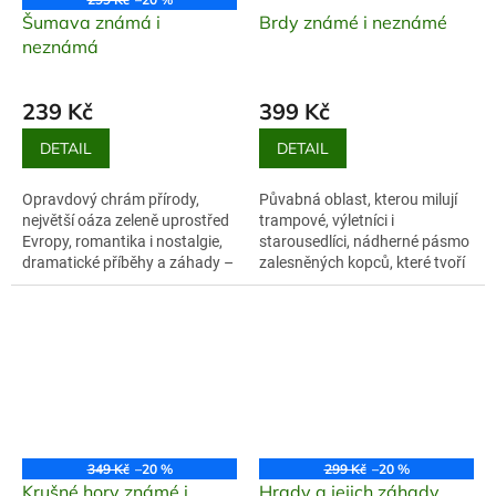
Šumava známá i
Brdy známé i neznámé
neznámá
239 Kč
399 Kč
DETAIL
DETAIL
Opravdový chrám přírody,
Půvabná oblast, kterou milují
největší oáza zeleně uprostřed
trampové, výletníci i
Evropy, romantika i nostalgie,
starousedlíci, nádherné pásmo
dramatické příběhy a záhady –
zalesněných kopců, které tvoří
je těžké vystihnout
krajinu mezi Prahou a Plzní.
charakteristiku Šumavy, pohoří,
Brdy lákají po celý rok – od...
ke...
349 Kč
–20 %
299 Kč
–20 %
Krušné hory známé i
Hrady a jejich záhady