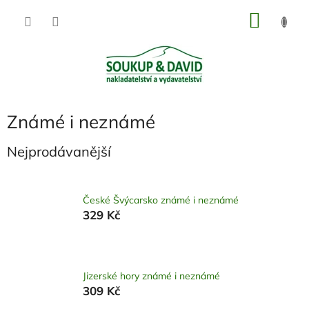
Přejít
NÁKU
na
obsah
KOŠÍK
Známé i neznámé
Nejprodávanější
České Švýcarsko známé i neznámé
329 Kč
Jizerské hory známé i neznámé
309 Kč