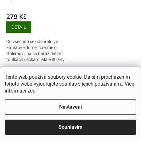
279 Kč
DETAIL
Co všechno se odehrálo ve
Faustově domě, co víme o
Golemovi, na co narazíme při
toulkách uličkami Malé Strany
či Starého Města, co se skrývá
v nejrozsáhlejším hradním
9
položek celkem
O
Tento web používá soubory cookie. Dalším procházením
areálu na...
v
tohoto webu vyjadřujete souhlas s jejich používáním.. Více
l
Z
informací
zde
.
á
á
d
p
Vytvořil Shoptet
a
Nastavení
a
Vážení zákazníci, milí přátelé na cestách, celoročně vám
c
pomáháme plánovat vaše cesty za poznáním a teď nastal čas,
t
í
abychom i my vyrazili do terénu nabrat síly. Aktuální objednávky
Copyright 2026
Soukup & David
. Všechna práva vyhrazena.
í
p
začneme s radostí rozesílat od pondělí 17. 8. Děkujeme za
Souhlasím
Upravit nastavení cookies
r
pochopení.
v