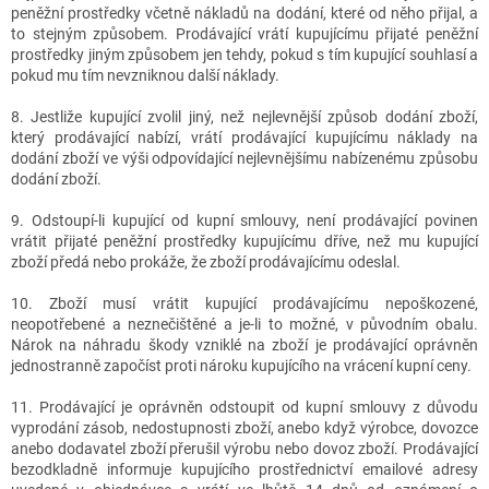
peněžní prostředky včetně nákladů na dodání, které od něho přijal, a
to stejným způsobem. Prodávající vrátí kupujícímu přijaté peněžní
prostředky jiným způsobem jen tehdy, pokud s tím kupující souhlasí a
pokud mu tím nevzniknou další náklady.
8. Jestliže kupující zvolil jiný, než nejlevnější způsob dodání zboží,
který prodávající nabízí, vrátí prodávající kupujícímu náklady na
dodání zboží ve výši odpovídající nejlevnějšímu nabízenému způsobu
dodání zboží.
9. Odstoupí-li kupující od kupní smlouvy, není prodávající povinen
vrátit přijaté peněžní prostředky kupujícímu dříve, než mu kupující
zboží předá nebo prokáže, že zboží prodávajícímu odeslal.
10. Zboží musí vrátit kupující prodávajícímu nepoškozené,
neopotřebené a neznečištěné a je-li to možné, v původním obalu.
Nárok na náhradu škody vzniklé na zboží je prodávající oprávněn
jednostranně započíst proti nároku kupujícího na vrácení kupní ceny.
11. Prodávající je oprávněn odstoupit od kupní smlouvy z důvodu
vyprodání zásob, nedostupnosti zboží, anebo když výrobce, dovozce
anebo dodavatel zboží přerušil výrobu nebo dovoz zboží. Prodávající
bezodkladně informuje kupujícího prostřednictví emailové adresy