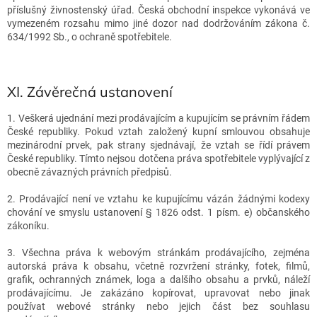
příslušný živnostenský úřad. Česká obchodní inspekce vykonává ve
vymezeném rozsahu mimo jiné dozor nad dodržováním zákona č.
634/1992 Sb., o ochraně spotřebitele.
XI.
Závěrečná ustanovení
1. Veškerá ujednání mezi prodávajícím a kupujícím se právním řádem
České republiky. Pokud vztah založený kupní smlouvou obsahuje
mezinárodní prvek, pak strany sjednávají, že vztah se řídí právem
České republiky. Tímto nejsou dotčena práva spotřebitele vyplývající z
obecně závazných právních předpisů.
2. Prodávající není ve vztahu ke kupujícímu vázán žádnými kodexy
chování ve smyslu ustanovení § 1826 odst. 1 písm. e) občanského
zákoníku.
3. Všechna práva k webovým stránkám prodávajícího, zejména
autorská práva k obsahu, včetně rozvržení stránky, fotek, filmů,
grafik, ochranných známek, loga a dalšího obsahu a prvků, náleží
prodávajícímu. Je zakázáno kopírovat, upravovat nebo jinak
používat webové stránky nebo jejich část bez souhlasu