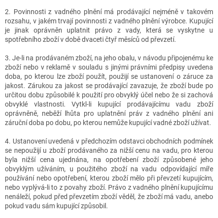
2. Povinnosti z vadného plnění má prodávající nejméně v takovém
rozsahu, v jakém trvají povinnosti z vadného plnění výrobce. Kupující
je jinak oprávněn uplatnit právo z vady, která se vyskytne u
spotřebního zboží v době dvaceti čtyř měsíců od převzetí.
3. Je-li na prodávaném zboží, na jeho obalu, v návodu připojenému ke
zboží nebo v reklamě v souladu s jinými právními předpisy uvedena
doba, po kterou lze zboží použít, použijí se ustanovení o záruce za
jakost. Zárukou za jakost se prodávající zavazuje, že zboží bude po
určitou dobu způsobilé k použití pro obvyklý účel nebo že si zachová
obvyklé vlastnosti. Vytkl-li kupující prodávajícímu vadu zboží
oprávněně, neběží lhůta pro uplatnění práv z vadného plnění ani
záruční doba po dobu, po kterou nemůže kupující vadné zboží užívat.
4. Ustanovení uvedená v předchozím odstavci obchodních podmínek
se nepoužijí u zboží prodávaného za nižší cenu na vadu, pro kterou
byla nižší cena ujednána, na opotřebení zboží způsobené jeho
obvyklým užíváním, u použitého zboží na vadu odpovídající míře
používání nebo opotřebení, kterou zboží mělo při převzetí kupujícím,
nebo vyplývá-li to z povahy zboží. Právo z vadného plnění kupujícímu
nenáleží, pokud před převzetím zboží věděl, že zboží má vadu, anebo
pokud vadu sám kupující způsobil.