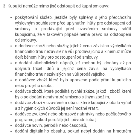
3. Kupující nemůže mimo jiné odstoupit od kupní smlouvy:
poskytování služeb, jestliže byly splněny s jeho předchozím
výslovným souhlasem před uplynutím lhůty pro odstoupení od
smlouvy a prodávající před uzavřením smlouvy sdělil
kupujícímu, že v takovém případě nemá právo na odstoupení
od smlouvy,
o dodávce zboží nebo služby, jejichž cena závisí na výchylkách
finančního trhu nezávisle na vůli prodávajícího a k němuž může
dojít během lhůty pro odstoupení od smlouvy,
o dodání alkoholických nápojů, jež mohou být dodány až po
uplynutí třiceti dnů a jejichž cena závisí na výchylkách
finančního trhu nezávislých na vůli prodávajícího,
o dodávce zboží, které bylo upraveno podle přání kupujícího
nebo pro jeho osobu,
dodávce zboží, které podléhá rychlé zkáze, jakož i zboží, které
bylo po dodání nenávratně smíseno s jiným zbožím,
dodávce zboží v uzavřeném obalu, které kupující z obalu vyňal
a z hygienických důvodů jej není možné vrátit,
dodávce zvukové nebo obrazové nahrávky nebo počítačového
programu, pokud porušil jejich původní obal,
dodávce novin, periodik nebo časopisů,
dodání digitálního obsahu, pokud nebyl dodán na hmotném