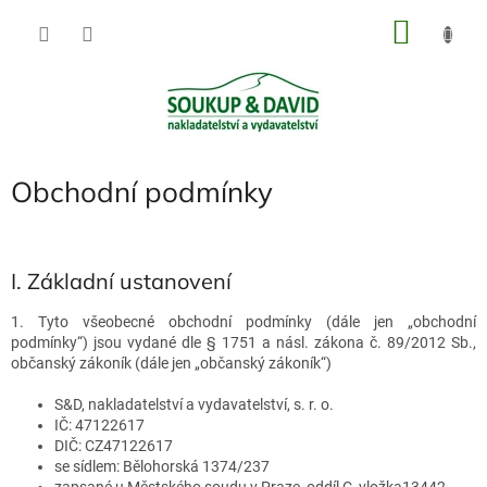
Přejít
NÁKU
na
obsah
KOŠÍK
Obchodní podmínky
I. Základní ustanovení
1. Tyto všeobecné obchodní podmínky (dále jen „obchodní
podmínky“) jsou vydané dle § 1751 a násl. zákona č. 89/2012 Sb.,
občanský zákoník (dále jen „občanský zákoník“)
S&D, nakladatelství a vydavatelství, s. r. o.
IČ: 47122617
DIČ: CZ47122617
se sídlem: Bělohorská 1374/237