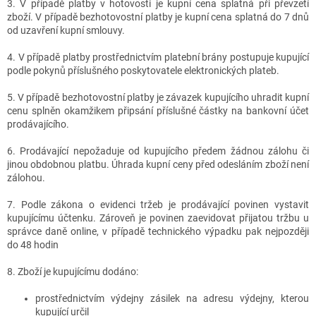
3. V případě platby v hotovosti je kupní cena splatná při převzetí
zboží. V případě bezhotovostní platby je kupní cena splatná do 7 dnů
od uzavření kupní smlouvy.
4. V případě platby prostřednictvím platební brány postupuje kupující
podle pokynů příslušného poskytovatele elektronických plateb.
5. V případě bezhotovostní platby je závazek kupujícího uhradit kupní
cenu splněn okamžikem připsání příslušné částky na bankovní účet
prodávajícího.
6. Prodávající nepožaduje od kupujícího předem žádnou zálohu či
jinou obdobnou platbu. Úhrada kupní ceny před odesláním zboží není
zálohou.
7. Podle zákona o evidenci tržeb je prodávající povinen vystavit
kupujícímu účtenku. Zároveň je povinen zaevidovat přijatou tržbu u
správce daně online, v případě technického výpadku pak nejpozději
do 48 hodin
8. Zboží je kupujícímu dodáno:
prostřednictvím výdejny zásilek na adresu výdejny, kterou
kupující určil