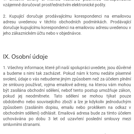
vzájemně doručovat prostřednictvím elektronické pošty.
2. Kupující doručuje prodávajícímu korespondenci na emailovou
adresu uvedenou v těchto obchodních podmínkách. Prodávající
doručuje kupujícímu korespondenci na emailovou adresu uvedenou v
jeho zákaznickém účtu nebo v objednávce.
IX.
Osobní údaje
1. Všechny informace, které při naší spolupráci uvedete, jsou důvěrné
a budeme s nimi tak zacházet. Pokud nám k tomu nedáte písemné
svolení, údaje o vás nebudeme jiným způsobem než za účelem plnění
ze smlouvy používat, vyjma emailové adresy, na kterou vám mohou
být zasílána obchodní sdělení, neboť tento postup umožňuje zákon,
pokud jej neodmítnete. Tato sdělení se mohou týkat pouze
obdobného nebo souvisejícího zboží a lze je kdykoliv jednoduchým
způsobem (zasláním dopisu, emailu nebo proklikem na odkaz v
obchodním sdělení) odhlásit. Emailová adresa bude za tímto účelem
uchovávána po dobu 3 let od uzavření poslední smlouvy mezi
smluvními stranami.