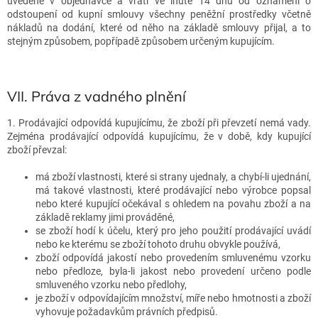
uvedené v objednávce a vrátí ve lhůtě 14 dnů od oznámení o
odstoupení od kupní smlouvy všechny peněžní prostředky včetně
nákladů na dodání, které od něho na základě smlouvy přijal, a to
stejným způsobem, popřípadě způsobem určeným kupujícím.
VII.
Práva z vadného plnění
1. Prodávající odpovídá kupujícímu, že zboží při převzetí nemá vady.
Zejména prodávající odpovídá kupujícímu, že v době, kdy kupující
zboží převzal:
má zboží vlastnosti, které si strany ujednaly, a chybí-li ujednání,
má takové vlastnosti, které prodávající nebo výrobce popsal
nebo které kupující očekával s ohledem na povahu zboží a na
základě reklamy jimi prováděné,
se zboží hodí k účelu, který pro jeho použití prodávající uvádí
nebo ke kterému se zboží tohoto druhu obvykle používá,
zboží odpovídá jakostí nebo provedením smluvenému vzorku
nebo předloze, byla-li jakost nebo provedení určeno podle
smluveného vzorku nebo předlohy,
je zboží v odpovídajícím množství, míře nebo hmotnosti a
zboží
vyhovuje požadavkům právních předpisů.