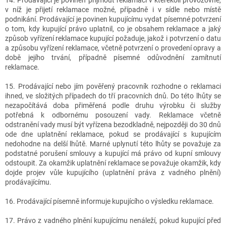
v níž je přijetí reklamace možné, případně i v sídle nebo místě
podnikání. Prodávající je povinen kupujícímu vydat písemné potvrzení
o tom, kdy kupující právo uplatnil, co je obsahem reklamace a jaký
způsob vyřízení reklamace kupující požaduje, jakož i potvrzení o datu
a způsobu vyřízení reklamace, včetně potvrzení o provedení opravy a
době jejího trvání, případně písemné odůvodnění zamítnutí
reklamace.
15. Prodávající nebo jím pověřený pracovník rozhodne o reklamaci
ihned, ve složitých případech do tří pracovních dnů. Do této lhůty se
nezapočítává doba přiměřená podle druhu výrobku či služby
potřebná k odbornému posouzení vady. Reklamace včetně
odstranění vady musí být vyřízena bezodkladně, nejpozději do 30 dnů
ode dne uplatnění reklamace, pokud se prodávající s kupujícím
nedohodne na delší lhůtě. Marné uplynutí této lhůty se považuje za
podstatné porušení smlouvy a kupující má právo od kupní smlouvy
odstoupit. Za okamžik uplatnění reklamace se považuje okamžik, kdy
dojde projev vůle kupujícího (uplatnění práva z vadného plnění)
prodávajícímu.
16. Prodávající písemně informuje kupujícího o výsledku reklamace.
17. Právo z vadného plnění kupujícímu nenáleží, pokud kupující před