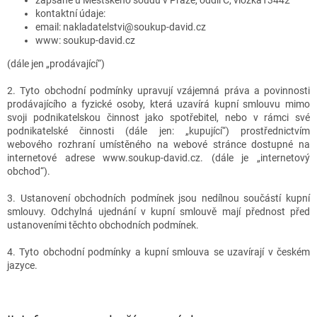
zapsané u Městského soudu v Praze, oddíl C, vložka13442
kontaktní údaje:
email: nakladatelstvi@soukup-david.cz
www: soukup-david.cz
(dále jen „prodávající“)
2. Tyto obchodní podmínky upravují vzájemná práva a povinnosti
prodávajícího a fyzické osoby, která uzavírá kupní smlouvu mimo
svoji podnikatelskou činnost jako spotřebitel, nebo v rámci své
podnikatelské činnosti (dále jen: „kupující“) prostřednictvím
webového rozhraní umístěného na webové stránce dostupné na
internetové adrese www.soukup-david.cz. (dále je „internetový
obchod“).
3. Ustanovení obchodních podmínek jsou nedílnou součástí kupní
smlouvy. Odchylná ujednání v kupní smlouvě mají přednost před
ustanoveními těchto obchodních podmínek.
4. Tyto obchodní podmínky a kupní smlouva se uzavírají v českém
jazyce.