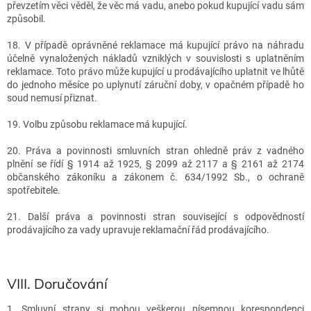
převzetím věci věděl, že věc má vadu, anebo pokud kupující vadu sám
způsobil.
18. V případě oprávněné reklamace má kupující právo na náhradu
účelně vynaložených nákladů vzniklých v souvislosti s uplatněním
reklamace. Toto právo může kupující u prodávajícího uplatnit ve lhůtě
do jednoho měsíce po uplynutí záruční doby, v opačném případě ho
soud nemusí přiznat.
19. Volbu způsobu reklamace má kupující.
20. Práva a povinnosti smluvních stran ohledně práv z vadného
plnění se řídí § 1914 až 1925, § 2099 až 2117 a § 2161 až 2174
občanského zákoníku a zákonem č. 634/1992 Sb., o ochraně
spotřebitele.
21. Další práva a povinnosti stran související s odpovědností
prodávajícího za vady upravuje reklamační řád prodávajícího.
VIII.
Doručování
1. Smluvní strany si mohou veškerou písemnou korespondenci