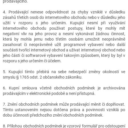
prodávajícího.
4. Prodávající nenese odpovědnost za chyby vzniklé v důsledku
zásahů třetích osob do internetového obchodu nebo v důsledku jeho
užití v rozporu s jeho určením. Kupující nesmí při využívání
internetového obchodu používat postupy, které by mohly mít
negativní vliv na jeho provoz a nesmí vykonávat žádnou činnost,
která by mohla jemu nebo třetím osobám umožnit neoprávněně
zasahovat či neoprávněně užít programové vybavení nebo další
součásti tvořící internetový obchod a užívat internetový obchod nebo
jeho části či softwarové vybavení takovým způsobem, který by byl v
rozporu s jeho určením či účelem.
5. Kupující tímto přebírá na sebe nebezpečí změny okolností ve
smyslu § 1765 odst. 2 občanského zákoníku.
6. Kupní smlouva včetně obchodních podmínek je archivována
prodávajícím v elektronické podobě a není přístupná.
7. Znění obchodních podmínek může prodávající měnit či doplňovat.
Tímto ustanovením nejsou dotčena práva a povinnosti vzniklá po
dobu účinnosti předchozího znění obchodních podmínek.
8. Přílohou obchodních podmínek je vzorový formulář pro odstoupení