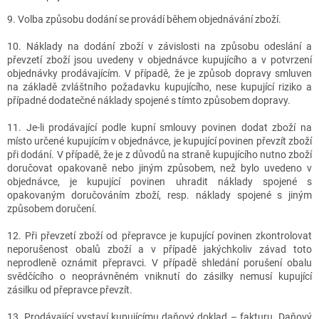
9.
Volba způsobu dodání se provádí během objednávání zboží.
10. Náklady na dodání zboží v závislosti na způsobu odeslání a
převzetí zboží jsou uvedeny v objednávce kupujícího a v potvrzení
objednávky prodávajícím. V případě, že je způsob dopravy smluven
na základě zvláštního požadavku kupujícího, nese kupující riziko a
případné dodatečné náklady spojené s tímto způsobem dopravy.
11. Je-li prodávající podle kupní smlouvy povinen dodat zboží na
místo určené kupujícím v objednávce, je kupující povinen převzít zboží
při dodání. V případě, že je z důvodů na straně kupujícího nutno zboží
doručovat opakovaně nebo jiným způsobem, než bylo uvedeno v
objednávce, je kupující povinen uhradit náklady spojené s
opakovaným doručováním zboží, resp. náklady spojené s jiným
způsobem doručení.
12. Při převzetí zboží od přepravce je kupující povinen zkontrolovat
neporušenost obalů zboží a v případě jakýchkoliv závad toto
neprodleně oznámit přepravci. V případě shledání porušení obalu
svědčícího o neoprávněném vniknutí do zásilky nemusí kupující
zásilku od přepravce převzít.
13. Prodávající vystaví kupujícímu daňový doklad – fakturu. Daňový