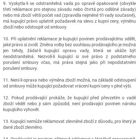
9. Vyskytla-li se odstranitelná vada po opravě opakovaně (obvykle
třetí reklamace pro stejnou závadu nebo čtvrtá pro odlišné závady)
nebo má zboží větší počet vad (zpravidla nejméně tři vady současně),
má kupující právo uplatnit požadavek na slevu z kupní ceny, výměnu
zboží nebo odstoupit od smlouvy.
10. Při uplatnění reklamace je kupující povinen prodávajícímu sdělit,
jaké právo si zvolil. Změna volby bez souhlasu prodávajícího je možná
jen tehdy, žádal-li kupující opravu vady, která se ukáže být
neodstranitelná. Nezvolí-li kupující si své právo z podstatného
porušení smlouvy včas, má práva stejná jako při nepodstatném
porušení smlouvy.
11. Není-li oprava nebo výměna zboží možná, na základě odstoupení
od smlouvy může kupující požadovat vrácení kupní ceny v plné výši.
12. Pokud prodávající prokáže, že kupující před převzetím o vadě
zboží věděl nebo ji sám způsobil, není prodávající povinen nároku
kupujícího vyhovět.
13. Kupující nemůže reklamovat zlevněné zboží z důvodu, pro který je
dané zboží zlevněno.
14. Prodávající je povinen přijmout reklamaci v kterékoli provozovně,