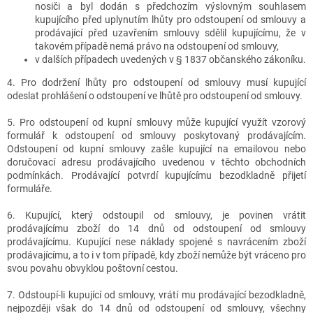
nosiči a byl dodán s předchozím výslovným souhlasem
kupujícího před uplynutím lhůty pro odstoupení od smlouvy a
prodávající před uzavřením smlouvy sdělil kupujícímu, že v
takovém případě nemá právo na odstoupení od smlouvy,
v dalších případech uvedených v § 1837 občanského zákoníku.
4. Pro dodržení lhůty pro odstoupení od smlouvy musí kupující
odeslat prohlášení o odstoupení ve lhůtě pro odstoupení od smlouvy.
5. Pro odstoupení od kupní smlouvy může kupující využít vzorový
formulář k odstoupení od smlouvy poskytovaný prodávajícím.
Odstoupení od kupní smlouvy zašle kupující na emailovou nebo
doručovací adresu prodávajícího uvedenou v těchto obchodních
podmínkách. Prodávající potvrdí kupujícímu bezodkladně přijetí
formuláře.
6. Kupující, který odstoupil od smlouvy, je povinen vrátit
prodávajícímu zboží do 14 dnů od odstoupení od smlouvy
prodávajícímu. Kupující nese náklady spojené s navrácením zboží
prodávajícímu, a to i v tom případě, kdy zboží nemůže být vráceno pro
svou povahu obvyklou poštovní cestou.
7. Odstoupí-li kupující od smlouvy, vrátí mu prodávající bezodkladně,
nejpozději však do 14 dnů od odstoupení od smlouvy, všechny