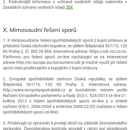
2. Podrobnější informace o ochraně osobních údajů naleznete v
Zásadách ochrany osobních údajů
ZDE
X.
Mimosoudní řešení sporů
1. K mimosoudnímu řešení spotřebitelských sporů z kupní smlouvy je
příslušná Česká obchodní inspekce, se sídlem Štěpánská 567/15, 120
00 Praha 2, IČ: 000 20 869, internetová adresa: https://adr.coi.cz/cs.
Platformu pro řešení sporů on-line nacházející se na internetové
adrese http://ec.europa.eu/consumers/odr je možné využít při řešení
sporů mezi prodávajícím a kupujícím z kupní smlouvy.
2. Evropské spotřebitelské centrum Česká republika, se sídlem
Štěpánská 567/15, 120 00 Praha 2, internetová adresa:
http://www.evropskyspotrebitel.cz je kontaktním místem podle
Nařízení Evropského parlamentu a Rady (EU) č. 524/2013 ze dne 21.
května 2013 o řešení spotřebitelských sporů on-line a o změně
nařízení (ES) č. 2006/2004 a směrnice 2009/22/ES (nařízení o řešení
spotřebitelských sporů on-line).
3. Prodávající je oprávněn k prodeji zboží na základě živnostenského
oprávnění. Živnostenskou kontrolu provádí v rámci své působnosti