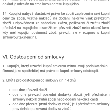
doklad je odeslán na emailovou adresu kupujícího.
14. Kupující nabývá vlastnické právo ke zboží zaplacením celé kupní
ceny za zboží, včetně nákladů na dodání, nejdříve však převzetím
zboží. Odpovědnost za nahodilou zkázu, poškození či ztrátu zboží
přechází na kupujícího okamžikem převzetí zboží nebo okamžikem,
kdy měl kupující povinnost zboží převzít, ale v rozporu s kupní
smlouvou tak neučinil.
VI.
Odstoupení od smlouvy
1. Kupující, který uzavřel kupní smlouvu mimo svoji podnikatelskou
činnost jako spotřebitel, má právo od kupní smlouvy odstoupit.
2. Lhůta pro odstoupení od smlouvy činí 14 dnů
ode dne převzetí zboží,
ode dne převzetí poslední dodávky zboží, je-li předmětem
smlouvy několik druhů zboží nebo dodání několika částí
ode dne převzetí první dodávky zboží, je-li předmětem smlouvy
pravidelná opakovaná dodávka zboží.