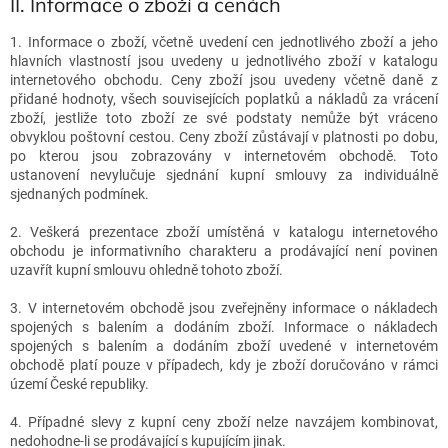
II.
Informace o zboží a cenách
1. Informace o zboží, včetně uvedení cen jednotlivého zboží a jeho
hlavních vlastností jsou uvedeny u jednotlivého zboží v katalogu
internetového obchodu. Ceny zboží jsou uvedeny včetně daně z
přidané hodnoty, všech souvisejících poplatků a nákladů za vrácení
zboží, jestliže toto zboží ze své podstaty nemůže být vráceno
obvyklou poštovní cestou. Ceny zboží zůstávají v platnosti po dobu,
po kterou jsou zobrazovány v internetovém obchodě. Toto
ustanovení nevylučuje sjednání kupní smlouvy za individuálně
sjednaných podmínek.
2. Veškerá prezentace zboží umístěná v katalogu internetového
obchodu je informativního charakteru a prodávající není povinen
uzavřít kupní smlouvu ohledně tohoto zboží.
3. V internetovém obchodě jsou zveřejněny informace o nákladech
spojených s balením a dodáním zboží. Informace o nákladech
spojených s balením a dodáním zboží uvedené v internetovém
obchodě platí pouze v případech, kdy je zboží doručováno v rámci
území České republiky.
4. Případné slevy z kupní ceny zboží nelze navzájem kombinovat,
nedohodne-li se prodávající s kupujícím jinak.