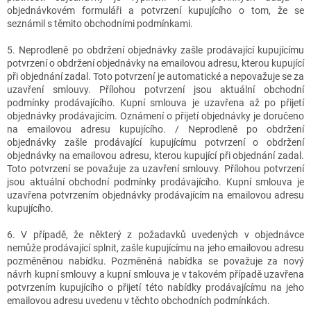
objednávkovém formuláři a potvrzení kupujícího o tom, že se
seznámil s těmito obchodními podmínkami.
5. Neprodleně po obdržení objednávky zašle prodávající kupujícímu
potvrzení o obdržení objednávky na emailovou adresu, kterou kupující
při objednání zadal. Toto potvrzení je automatické a nepovažuje se za
uzavření smlouvy. Přílohou potvrzení jsou aktuální obchodní
podmínky prodávajícího. Kupní smlouva je uzavřena až po přijetí
objednávky prodávajícím. Oznámení o přijetí objednávky je doručeno
na emailovou adresu kupujícího. / Neprodleně po obdržení
objednávky zašle prodávající kupujícímu potvrzení o obdržení
objednávky na emailovou adresu, kterou kupující při objednání zadal.
Toto potvrzení se považuje za uzavření smlouvy. Přílohou potvrzení
jsou aktuální obchodní podmínky prodávajícího. Kupní smlouva je
uzavřena potvrzením objednávky prodávajícím na emailovou adresu
kupujícího.
6. V případě, že některý z požadavků uvedených v objednávce
nemůže prodávající splnit, zašle kupujícímu na jeho emailovou adresu
pozměněnou nabídku. Pozměněná nabídka se považuje za nový
návrh kupní smlouvy a kupní smlouva je v takovém případě uzavřena
potvrzením kupujícího o přijetí této nabídky prodávajícímu na jeho
emailovou adresu uvedenu v těchto obchodních podmínkách.