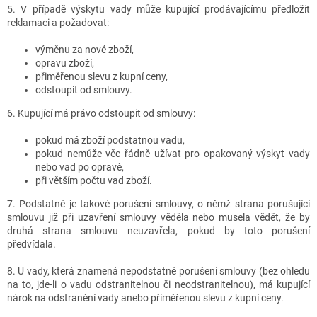
5. V případě výskytu vady může kupující prodávajícímu předložit
reklamaci a požadovat:
výměnu za nové zboží,
opravu zboží,
přiměřenou slevu z kupní ceny,
odstoupit od smlouvy.
6. Kupující má právo odstoupit od smlouvy:
pokud má zboží podstatnou vadu,
pokud nemůže věc řádně užívat pro opakovaný výskyt vady
nebo vad po opravě,
při větším počtu vad zboží.
7. Podstatné je takové porušení smlouvy, o němž strana porušující
smlouvu již při uzavření smlouvy věděla nebo musela vědět, že by
druhá strana smlouvu neuzavřela, pokud by toto porušení
předvídala.
8. U vady, která znamená nepodstatné porušení smlouvy (bez ohledu
na to, jde-li o vadu odstranitelnou či neodstranitelnou), má kupující
nárok na odstranění vady anebo přiměřenou slevu z kupní ceny.