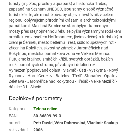
turisty (mj. Zoo, proslulý aquapark) a historická Třebíč,
zapsaná na Seznam UNESCO, jsou samy o sobě význačné
turistické cíle, ale mnohé půvaby objeví návštěvník v celém
regionu, oplývajícím přírodními krásami a architektonickými
památkami. Malebná Brtnice se starobylými kamennými
mosty přes stejnojmennou řeku se pyšní významným rodákem
architektem Josefem Hoffmannem, jiným vděčným turistickým
cílem je Čeřínek, město betlémú Třešť, sídlo loupeživých rot -
zřícenina Rokštejn, skvostný zámek v Jaroměřicích nad
Rokytnou, městská památková zóna ve Velkém Meziříčí.
Putujeme krajinou smírčích křížů, svatých obrázků, božích
muk, památných stromů, půvabnými údolími řek.
Vymezení popisované oblasti: Slavníč - Ústí - Vyskytná - Nový
Rychnov - Horní Cerekev - Batelov - Třešť - Stonařov - Opatov -
Želetava - Jaroměřice nad Rokytnou - Třebíč - Velké Meziříčí -
dálnice D1 - Slavíč.
Doplňkové parametry
Kategorie
:
Zelená edice
EAN
:
80-86899-99-3
autoři
:
Petr David, Věra Dobrovolná, Vladimír Soukup
rok vydání
:
2006