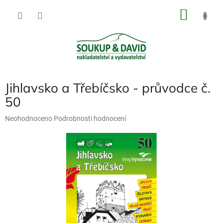
Přejít
NÁKU
na
obsah
KOŠÍK
Jihlavsko a Třebíčsko - průvodce č.
50
Průměrné
Neohodnoceno
Podrobnosti hodnocení
hodnocení
produktu
je
0,0
z
5
hvězdiček.