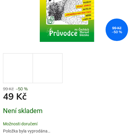
99 Kč
–50 %
99 Kč
–50 %
49 Kč
Měrná
Není skladem
cena:
Možnosti doručení
Položka byla vyprodána…