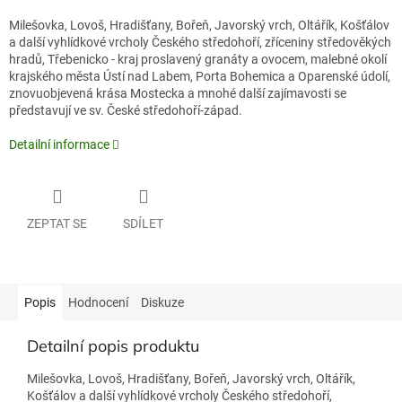
Milešovka, Lovoš, Hradišťany, Bořeň, Javorský vrch, Oltářík, Košťálov
a další vyhlídkové vrcholy Českého středohoří, zříceniny středověkých
hradů, Třebenicko - kraj proslavený granáty a ovocem, malebné okolí
krajského města Ústí nad Labem, Porta Bohemica a Oparenské údolí,
znovuobjevená krása Mostecka a mnohé další zajímavosti se
představují ve sv. České středohoří-západ.
Detailní informace
ZEPTAT SE
SDÍLET
Popis
Hodnocení
Diskuze
Detailní popis produktu
Milešovka, Lovoš, Hradišťany, Bořeň, Javorský vrch, Oltářík,
Košťálov a další vyhlídkové vrcholy Českého středohoří,