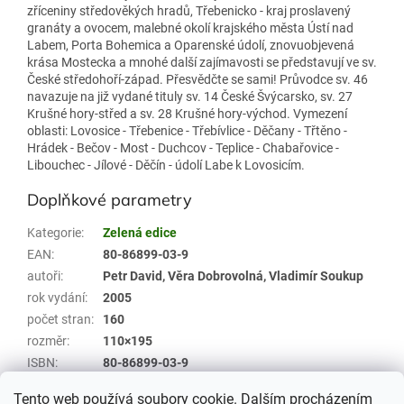
zříceniny středověkých hradů, Třebenicko - kraj proslavený
granáty a ovocem, malebné okolí krajského města Ústí nad
Labem, Porta Bohemica a Oparenské údolí, znovuobjevená
krása Mostecka a mnohé další zajímavosti se představují ve sv.
České středohoří-západ. Přesvědčte se sami! Průvodce sv. 46
navazuje na již vydané tituly sv. 14 České Švýcarsko, sv. 27
Krušné hory-střed a sv. 28 Krušné hory-východ. Vymezení
oblasti: Lovosice - Třebenice - Třebívlice - Děčany - Třtěno -
Hrádek - Bečov - Most - Duchcov - Teplice - Chabařovice -
Libouchec - Jílové - Děčín - údolí Labe k Lovosicím.
Doplňkové parametry
Kategorie
:
Zelená edice
EAN
:
80-86899-03-9
autoři
:
Petr David, Věra Dobrovolná, Vladimír Soukup
rok vydání
:
2005
počet stran
:
160
rozměr
:
110×195
ISBN
:
80-86899-03-9
Položka byla vyprodána…
Tento web používá soubory cookie. Dalším procházením