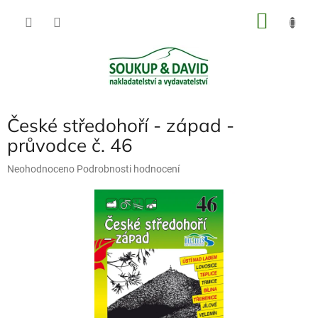
Přejít
NÁKU
na
obsah
KOŠÍK
České středohoří - západ -
průvodce č. 46
Průměrné
Neohodnoceno
Podrobnosti hodnocení
hodnocení
produktu
je
0,0
z
5
hvězdiček.