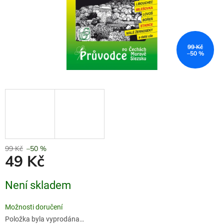
99 Kč
–50 %
99 Kč
–50 %
49 Kč
Měrná
Není skladem
cena:
Možnosti doručení
Položka byla vyprodána…